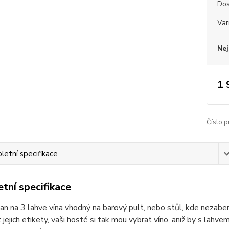
Dos
Var
Nej
1 
Číslo p
etní specifikace
tní specifikace
an na 3 lahve vína vhodný na barový pult, nebo stůl, kde nezabe
t jejich etikety, vaši hosté si tak mou vybrat víno, aniž by s lahv