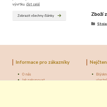
vývrtku.
číst celé
Zboží 
Zobrazit všechny články
Stoja
Informace pro zákazníky
Nejčten
O nás
Blýskn
Jak nakupovat
vlast
Obchodní podmínky
Správn
Fotogalerie
Jak ot
Velkoobchod
Botou
Kontakty
Národní