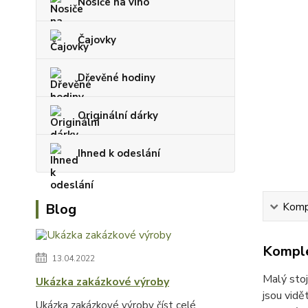
Nosiče na víno
Čajovky
Dřevěné hodiny
Originální dárky
Ihned k odeslání
Blog
Kompl
Komple
13.04.2022
Malý stoj
Ukázka zakázkové výroby
jsou vidě
Ukázka zakázkové výroby
číst celé