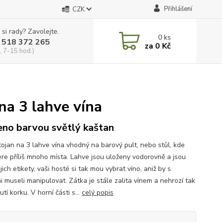
Přihlášení
CZK
 si rady? Zavolejte.
0
ks
 518 372 265
za
0 Kč
, 7-15 hod.)
na 3 lahve vína
no barvou světlý kaštan
tojan na 3 lahve vína vhodný na barový pult, nebo stůl, kde
re příliš mnoho místa. Lahve jsou uloženy vodorovně a jsou
ejich etikety, vaši hosté si tak mou vybrat víno, aniž by s
i museli manipulovat. Zátka je stále zalita vínem a nehrozí tak
tí korku. V horní části s...
celý popis