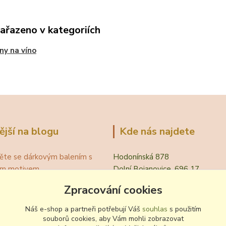
zařazeno v kategoriích
ny na víno
ější na blogu
Kde nás najdete
ěte se dárkovým balením s
Hodonínská 878
ním motivem
Dolní Bojanovice, 696 17
á teplota vína pro podávání
Zpracování cookies
evřít víno bez vývrtky?
.
Náš e-shop a partneři potřebují Váš
souhlas
s použitím
 zvyklosti pití vína
souborů cookies, aby Vám mohli zobrazovat