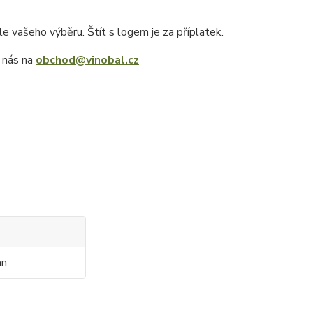
e vašeho výběru. Štít s logem je za příplatek.
e nás na
obchod@vinobal.cz
an