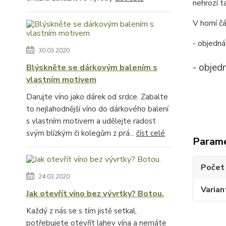
nehrozí t
V horní č
- objedná
30.03.2020
- objed
Blýskněte se dárkovým balením s
vlastním motivem
Darujte víno jako dárek od srdce. Zabalte
to nejlahodnější víno do dárkového balení
s vlastním motivem a udělejte radost
svým blízkým či kolegům z prá...
číst celé
Param
Počet 
24.03.2020
Varian
Jak otevřít víno bez vývrtky? Botou.
Každý z nás se s tím jistě setkal,
potřebujete otevřít lahev vína a nemáte