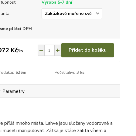
tupnost
Výroba 5-7 dní
ianta
sme plátci DPH
972 Kč
Přidat do košíku
/
ks
roduktu:
626m
Počet lahví:
3 ks
Parametry
re příliš mnoho místa. Lahve jsou uloženy vodorovně a
emi museli manipulovat. Zátka je stále zalita vínem a