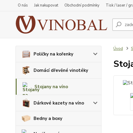
O nás
Jak nakupovat
Obchodní podmínky
Tisk / laser / g
Úvod
S
Poličky na kořenky
Stoj
Domácí dřevěné vinotéky
Stojany na víno
Dárkové kazety na víno
Bedny a boxy