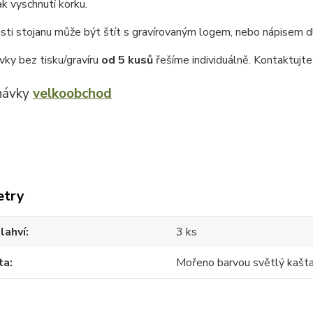
ak vyschnutí korku.
ásti stojanu může být štít s gravírovaným logem, nebo nápisem dl
vky bez tisku/gravíru
od 5 kusů
řešíme individuálně. Kontaktujt
návky
velkoobchod
etry
lahví
3 ks
ta
Mořeno barvou světlý kašt