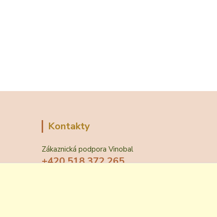
Kontakty
Zákaznická podpora Vinobal
+420 518 372 265
(Po-Pá, 7-15 hod.)
obchod@vinobal.cz