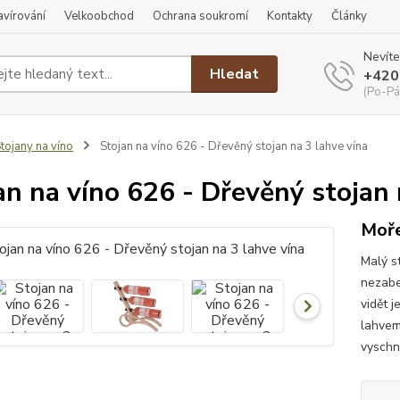
ravírování
Velkoobchod
Ochrana soukromí
Kontakty
Články
Nevíte
Hledat
+420
(Po-Pá
tojany na víno
Stojan na víno 626 - Dřevěný stojan na 3 lahve vína
an na víno 626 - Dřevěný stojan 
Moře
Malý s
nezabe
vidět j
lahvem
vyschnu