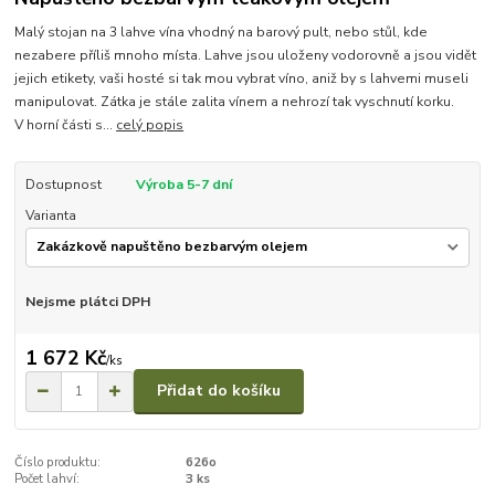
Malý stojan na 3 lahve vína vhodný na barový pult, nebo stůl, kde
nezabere příliš mnoho místa. Lahve jsou uloženy vodorovně a jsou vidět
jejich etikety, vaši hosté si tak mou vybrat víno, aniž by s lahvemi museli
manipulovat. Zátka je stále zalita vínem a nehrozí tak vyschnutí korku.
V horní části s...
celý popis
Dostupnost
Výroba 5-7 dní
Varianta
Nejsme plátci DPH
1 672 Kč
/
ks
Přidat do košíku
Číslo produktu:
626o
Počet lahví:
3 ks