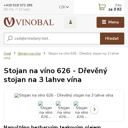
0
ks
+420 518 372 265
CZK
za
0 Kč
(Po-Pá, 7-15 hod.)
Menu
Hledat
Úvod
Stojany na víno
Stojan na víno 626 - Dřevěný stojan na 3 lahve
vína
Stojan na víno 626 - Dřevěný
stojan na 3 lahve vína
Napuštěno bezbarvým teakovým olejem