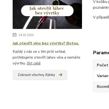
V košíku
poznámky
V případ
24.03.2020
Jak otevřít víno bez vývrtky? Botou.
Každý z nás se s tím jistě setkal,
Param
potřebujete otevřít lahev vína a nemáte
vývrtku.
číst celé
Počet 
Zobrazit všechny články
Varian
Rozměr