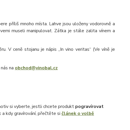
bere příliš mnoho místa. Lahve jsou uloženy vodorovně a
lahvemi museli manipulovat. Zátka je stále zalita vínem a
ru. V ceně stojanu je nápis „In vino veritas“ (Ve víně je
e nás na
obchod@vinobal.cz
otiv si vyberte, jestli chcete produkt
pogravírovat
k a kdy gravírování, přečtěte si
článek o volbě