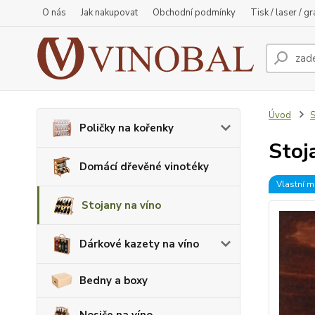
O nás
Jak nakupovat
Obchodní podmínky
Tisk / laser / g
Úvod
S
Poličky na kořenky
Stoj
Domácí dřevěné vinotéky
Vlastní m
Stojany na víno
Dárkové kazety na víno
Bedny a boxy
Nosiče na víno