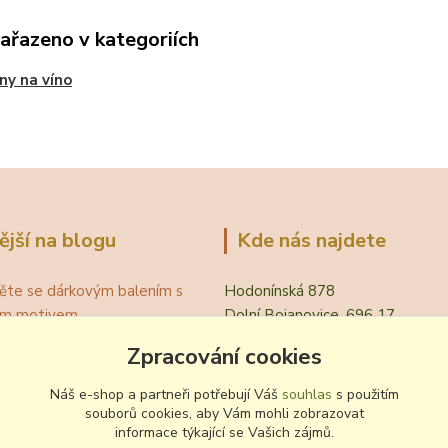
zařazeno v kategoriích
ny na víno
ější na blogu
Kde nás najdete
ěte se dárkovým balením s
Hodonínská 878
ním motivem
Dolní Bojanovice, 696 17
á teplota vína pro podávání
Zpracování cookies
evřít víno bez vývrtky?
.
Náš e-shop a partneři potřebují Váš
souhlas
s použitím
 zvyklosti pití vína
souborů cookies, aby Vám mohli zobrazovat
informace týkající se Vašich zájmů.
ování a nalévání vína