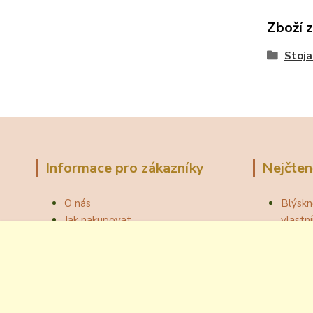
Zboží 
Stoja
Informace pro zákazníky
Nejčten
O nás
Blýskn
Jak nakupovat
vlast
Obchodní podmínky
Správn
Fotogalerie
Jak ot
Velkoobchod
Botou
Kontakty
Národní
Blog
Odzátk