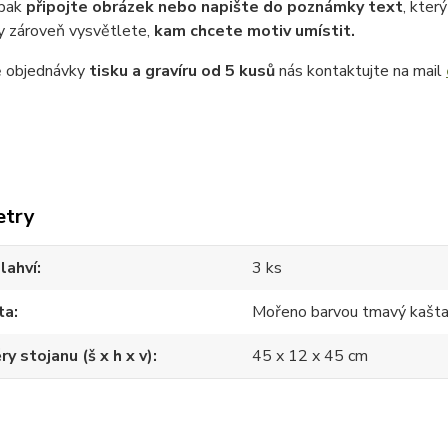
 pak
připojte obrázek nebo napište do poznámky text
, kter
 zároveň vysvětlete,
kam chcete motiv umístit.
ě objednávky
tisku a gravíru
od 5 kusů
nás kontaktujte na mail
etry
lahví
3 ks
ta
Mořeno barvou tmavý kašt
y stojanu (š x h x v)
45 x 12 x 45 cm