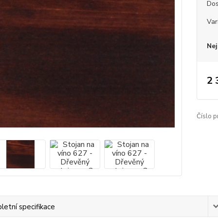
Dos
Var
Nej
2 
Číslo p
etní specifikace