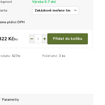
tupnost
Výroba 5-7 dní
ianta
sme plátci DPH
322 Kč
Přidat do košíku
/
ks
roduktu:
627m
Počet lahví:
3 ks
Parametry