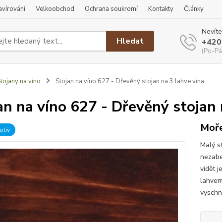
ravírování
Velkoobchod
Ochrana soukromí
Kontakty
Články
Nevíte
Hledat
+420
(Po-Pá
tojany na víno
Stojan na víno 627 - Dřevěný stojan na 3 lahve vína
an na víno 627 - Dřevěný stojan 
Moře
otiv
Malý s
nezabe
vidět j
lahvem
vyschnu