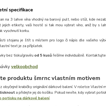
tní specifikace
an na 3 lahve vína vhodný na barový pult, nebo stůl, kde neza
t jejich etikety, vaši hosté si tak mou vybrat víno, aniž by s 
ak vyschnutí korku.
ásti stojanu je štít s místem pro logo či nápis dle vašeho výbě
lastní text je za příplatek.
vky bez tisku/gravíru
od 5 kusů
řešíme individuálně. Kontaktujt
návky
velkoobchod
te produktu šmrnc vlastním motivem
z obyčejné krabičky originální dárkové balení. V roletce Vlastní m
tisknout
a přidejte jej do košíku. Pokud nevíte, kdy vybrat potis
o potisku na dárkové balení
.