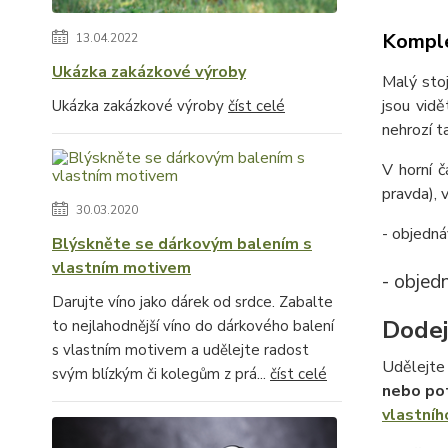
Komple
13.04.2022
Ukázka zakázkové výroby
Malý stoj
jsou vidě
Ukázka zakázkové výroby
číst celé
nehrozí t
V horní č
pravda), v
30.03.2020
- objedná
Blýskněte se dárkovým balením s
vlastním motivem
- objed
Darujte víno jako dárek od srdce. Zabalte
Dodej
to nejlahodnější víno do dárkového balení
s vlastním motivem a udělejte radost
Udělejte 
svým blízkým či kolegům z prá...
číst celé
nebo po
vlastníh