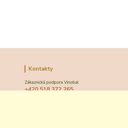
Kontakty
Zákaznická podpora Vinobal
+420 518 372 265
(Po-Pá, 7-15 hod.)
obchod@vinobal.cz