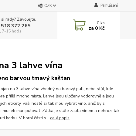
Přihlášení
CZK
 si rady? Zavolejte.
0
ks
 518 372 265
za
0 Kč
, 7-15 hod.)
na 3 lahve vína
no barvou tmavý kaštan
tojan na 3 lahve vína vhodný na barový pult, nebo stůl, kde
re příliš mnoho místa. Lahve jsou uloženy vodorovně a jsou
ejich etikety, vaši hosté si tak mou vybrat víno, aniž by s
i museli manipulovat. Zátka je stále zalita vínem a nehrozí tak
tí korku. V horní části s...
celý popis