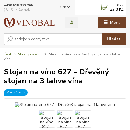
0
ks
+420 518 372 265
CZK
za
0 Kč
(Po-Pá, 7-15 hod.)
Menu
Hledat
Úvod
Stojany na víno
Stojan na víno 627 - Dřevěný stojan na 3 lahve
vína
Stojan na víno 627 - Dřevěný
stojan na 3 lahve vína
Vlastní motiv