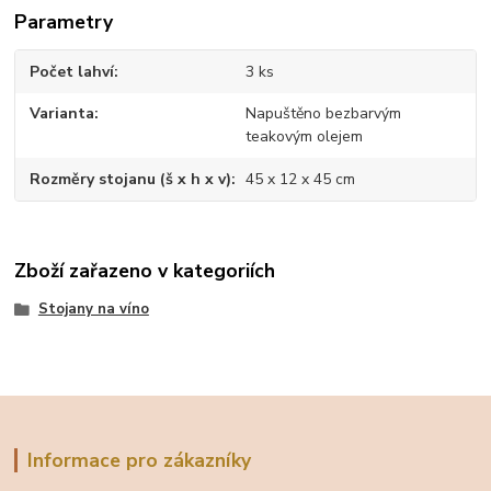
Parametry
Počet lahví
3 ks
Varianta
Napuštěno bezbarvým
teakovým olejem
Rozměry stojanu (š x h x v)
45 x 12 x 45 cm
Zboží zařazeno v kategoriích
Stojany na víno
Informace pro zákazníky