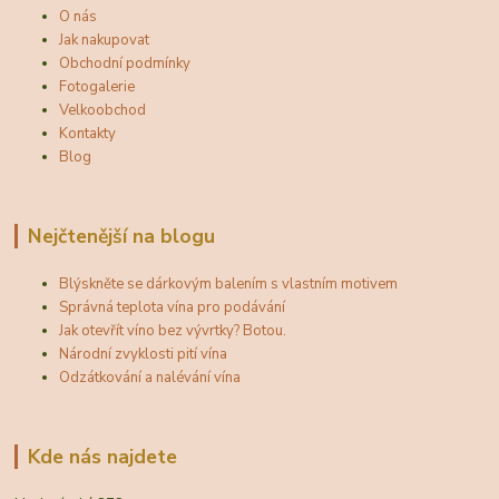
O nás
Jak nakupovat
Obchodní podmínky
Fotogalerie
Velkoobchod
Kontakty
Blog
Nejčtenější na blogu
Blýskněte se dárkovým balením s vlastním motivem
Správná teplota vína pro podávání
Jak otevřít víno bez vývrtky? Botou.
Národní zvyklosti pití vína
Odzátkování a nalévání vína
Kde nás najdete