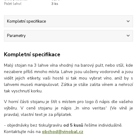
Počet lahví:
3 ks
Kompletní specifikace
Parametry
Kompletní specifikace
Malý stojan na 3 lahve vína vhodný na barový pult, nebo stůl, kde
nezabere příliš mnoho místa. Lahve jsou uloženy vodorovně a jsou
vidět jejich etikety, vaši hosté si tak mou vybrat víno, aniž by s
lahvemi museli manipulovat. Zátka je stále zalita vínem a nehrozí
tak vyschnutí korku.
V horní části stojanu je štít s místem pro logo či nápis dle vašeho
výběru. V ceně stojanu je nápis „In vino veritas“ (Ve víně je
pravda), vlastní text je za příplatek.
- objednávky bez tisku/gravíru
od 5 kusů
řešíme individuálně.
Kontaktujte nás na
obchod@vinobal.cz