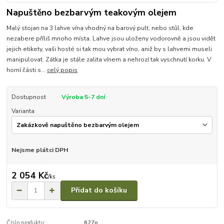
Napuštěno bezbarvým teakovým olejem
Malý stojan na 3 lahve vína vhodný na barový pult, nebo stůl, kde
nezabere příliš mnoho místa. Lahve jsou uloženy vodorovně a jsou vidět
jejich etikety, vaši hosté si tak mou vybrat víno, aniž by s lahvemi museli
manipulovat. Zátka je stále zalita vínem a nehrozí tak vyschnutí korku. V
horní části s...
celý popis
Dostupnost
Výroba 5-7 dní
Varianta
Nejsme plátci DPH
2 054 Kč
/
ks
Přidat do košíku
Číslo produktu:
627o