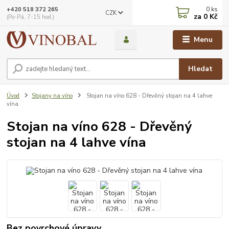
0
ks
+420 518 372 265
CZK
za
0 Kč
(Po-Pá, 7-15 hod.)
Menu
Hledat
Úvod
Stojany na víno
Stojan na víno 628 - Dřevěný stojan na 4 lahve
vína
Stojan na víno 628 - Dřevěný
stojan na 4 lahve vína
Bez povrchové úpravy