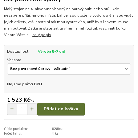
Malý stojan na 4 lahve vína vhodný na barový pult, nebo stůl, kde
nezabere příliš mnoho místa. Lahve jsou uloženy vodorovně a jsou vidět
jejich etikety, vaši hosté si tak mou vybrat víno, aniž by s lahvemi museli
manipulovat. Zátka je stále zalita vínem a nehrozí tak vyschnutí korku.
V horní části s...
celý popis
Dostupnost
Výroba 5-7 dní
Varianta
Nejsme plátci DPH
1 523 Kč
/
ks
Přidat do košíku
Číslo produktu:
628bu
Počet lahví:
4 ks