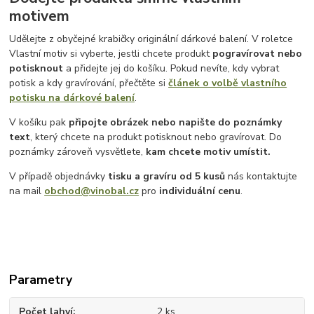
motivem
Udělejte z obyčejné krabičky originální dárkové balení. V roletce
Vlastní motiv si vyberte, jestli chcete produkt
pogravírovat nebo
potisknout
a přidejte jej do košíku. Pokud nevíte, kdy vybrat
potisk a kdy gravírování, přečtěte si
článek o volbě vlastního
potisku na dárkové balení
.
V košíku pak
připojte obrázek nebo napište do poznámky
text
, který chcete na produkt potisknout nebo gravírovat. Do
poznámky zároveň vysvětlete,
kam chcete motiv umístit.
V případě objednávky
tisku a gravíru
od 5 kusů
nás kontaktujte
na mail
obchod@vinobal.cz
pro
individuální cenu
.
Parametry
Počet lahví
2 ks