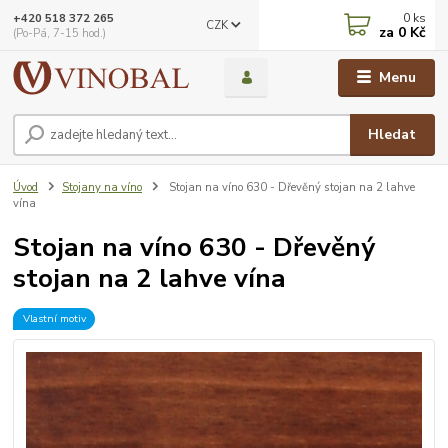
0
ks
+420 518 372 265
CZK
za
0 Kč
(Po-Pá, 7-15 hod.)
Menu
Hledat
Úvod
Stojany na víno
Stojan na víno 630 - Dřevěný stojan na 2 lahve
vína
Stojan na víno 630 - Dřevěný
stojan na 2 lahve vína
Vlastní motiv