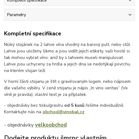
Kompletní specifikace
Parametry
Kompletní specifikace
Nízký stojánek na 2 lahve vína vhodný na barový pult, nebo stůl.
Lahve jsou uloženy šikmo a jsou vidět jejich etikety, vaši hosté si
tak mohou vybrat víno, aniž by s lahvemi museli manipulovat.
Lahve jsou uchyceny za hrdla a jejich dna se nedotýkají povrchu
na kterém stojan leží.
V horní části stojanu je štít s gravírovaným logem, nebo nápisem
dle vašeho výběru. V ceně stojanu je nápis „In vino veritas“ (Ve
víně je pravda), vlastní text je za příplatek.
- objednávky bez tisku/gravíru
od 5 kusů
řešíme individuálně.
Kontaktujte nás na
obchod@vinobal.cz
- objednávky
velkoobchod
Dodejte produktu šmrnc vlastním