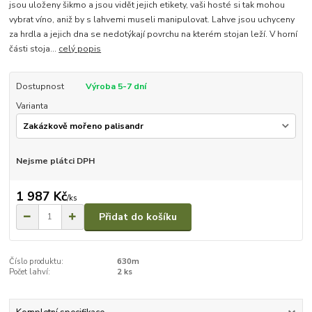
jsou uloženy šikmo a jsou vidět jejich etikety, vaši hosté si tak mohou
vybrat víno, aniž by s lahvemi museli manipulovat. Lahve jsou uchyceny
za hrdla a jejich dna se nedotýkají povrchu na kterém stojan leží. V horní
části stoja...
celý popis
Dostupnost
Výroba 5-7 dní
Varianta
Nejsme plátci DPH
1 987 Kč
/
ks
Přidat do košíku
Číslo produktu:
630m
Počet lahví:
2 ks