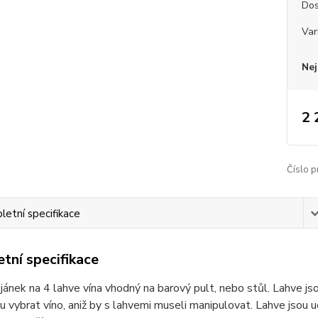
Dos
Var
Nej
2 
Číslo p
etní specifikace
tní specifikace
jánek na 4 lahve vína vhodný na barový pult, nebo stůl. Lahve jsou
 vybrat víno, aniž by s lahvemi museli manipulovat. Lahve jsou uc