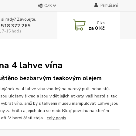
Přihlášení
CZK
 si rady? Zavolejte.
0
ks
 518 372 265
za
0 Kč
, 7-15 hod.)
na 4 lahve vína
štěno bezbarvým teakovým olejem
stojánek na 4 lahve vína vhodný na barový pult, nebo stůl.
sou uloženy šikmo a jsou vidět jejich etikety, vaši hosté si tak
vybrat víno, aniž by s lahvemi museli manipulovat. Lahve jsou
ny za hrdla a jejich dna se nedotýkají povrchu na kterém
leží. V horní části stoja...
celý popis