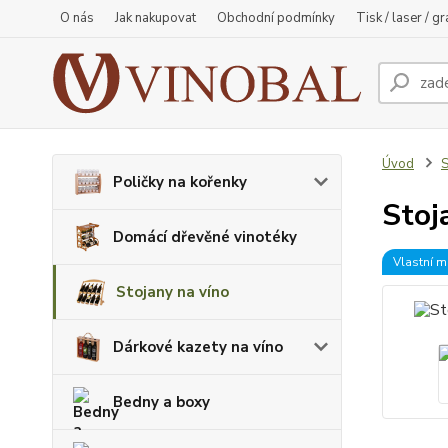
O nás
Jak nakupovat
Obchodní podmínky
Tisk / laser / g
Úvod
S
Poličky na kořenky
Stoj
Domácí dřevěné vinotéky
Vlastní m
Stojany na víno
Dárkové kazety na víno
Bedny a boxy