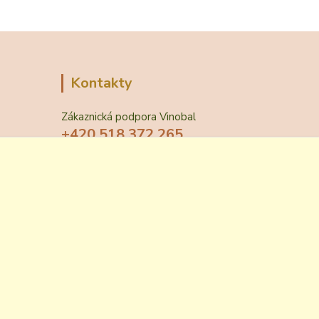
Kontakty
Zákaznická podpora Vinobal
+420 518 372 265
(Po-Pá, 7-15 hod.)
obchod@vinobal.cz
Vytvořeno na
Eshop-rychle.cz