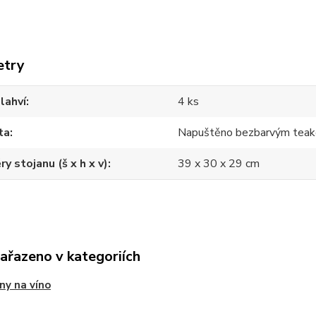
etry
lahví
4 ks
ta
Napuštěno bezbarvým teak
y stojanu (š x h x v)
39 x 30 x 29 cm
zařazeno v kategoriích
ny na víno