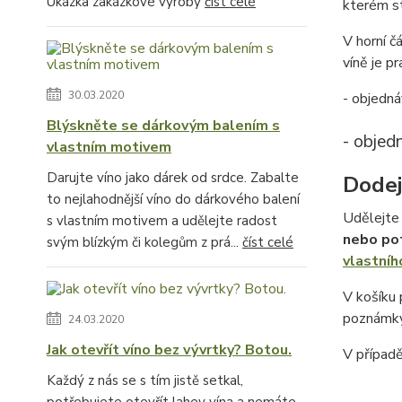
Ukázka zakázkové výroby
číst celé
kterém st
V horní č
víně je pr
30.03.2020
- objedná
Blýskněte se dárkovým balením s
- objed
vlastním motivem
Darujte víno jako dárek od srdce. Zabalte
Dodej
to nejlahodnější víno do dárkového balení
Udělejte 
s vlastním motivem a udělejte radost
nebo po
svým blízkým či kolegům z prá...
číst celé
vlastníh
V košíku
poznámky
24.03.2020
Jak otevřít víno bez vývrtky? Botou.
V případ
Každý z nás se s tím jistě setkal,