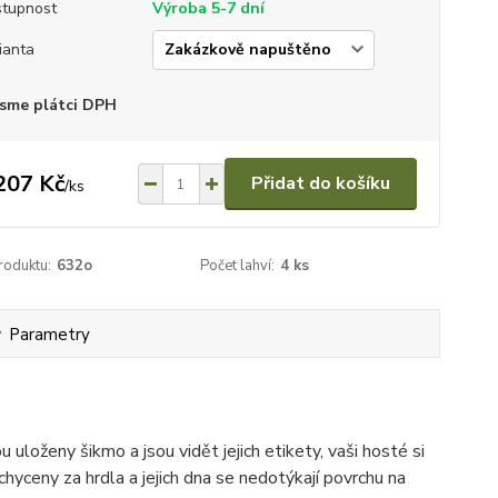
tupnost
Výroba 5-7 dní
ianta
sme plátci DPH
207 Kč
Přidat do košíku
/
ks
roduktu:
632o
Počet lahví:
4 ks
Parametry
 uloženy šikmo a jsou vidět jejich etikety, vaši hosté si
hyceny za hrdla a jejich dna se nedotýkají povrchu na