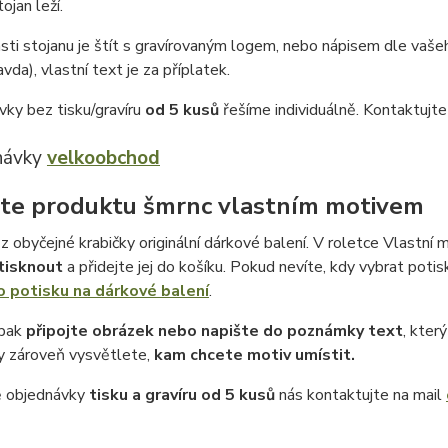
ojan leží.
ásti stojanu je štít s gravírovaným logem, nebo nápisem dle vašeho
avda), vlastní text je za příplatek.
vky bez tisku/gravíru
od 5 kusů
řešíme individuálně. Kontaktujt
návky
velkoobchod
te produktu šmrnc vlastním motivem
z obyčejné krabičky originální dárkové balení. V roletce Vlastní m
tisknout
a přidejte jej do košíku. Pokud nevíte, kdy vybrat potis
o potisku na dárkové balení
.
 pak
připojte obrázek nebo napište do poznámky text
, kter
 zároveň vysvětlete,
kam chcete motiv umístit.
ě objednávky
tisku a gravíru
od 5 kusů
nás kontaktujte na mail