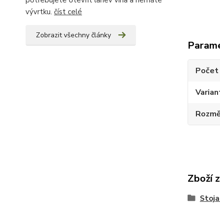
potřebujete otevřít lahev vína a nemáte
vývrtku.
číst celé
Zobrazit všechny články
Param
Počet 
Varian
Rozměr
Zboží 
Stoja