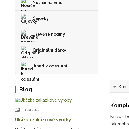
Nosiče na víno
Čajovky
Dřevěné hodiny
Originální dárky
Ihned k odeslání
Kompl
Blog
Komple
13.04.2022
Nízký sto
Ukázka zakázkové výroby
tak mohou