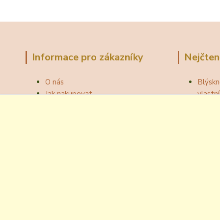
Informace pro zákazníky
Nejčten
O nás
Blýskn
Jak nakupovat
vlast
Obchodní podmínky
Správn
Fotogalerie
Jak ot
Velkoobchod
Botou
Kontakty
Národní
Blog
Odzátk