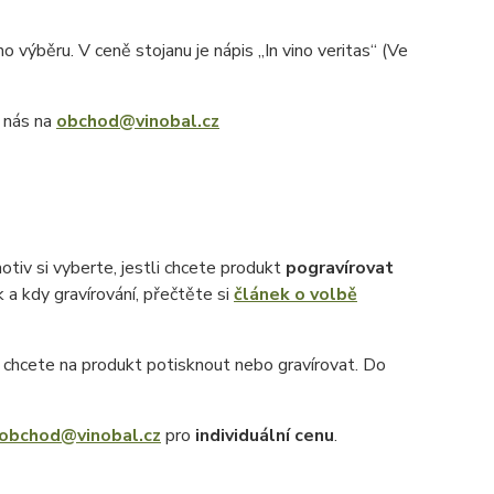
 výběru. V ceně stojanu je nápis „In vino veritas“ (Ve
e nás na
obchod@vinobal.cz
otiv si vyberte, jestli chcete produkt
pogravírovat
k a kdy gravírování, přečtěte si
článek o volbě
ý chcete na produkt potisknout nebo gravírovat. Do
obchod@vinobal.cz
pro
individuální cenu
.