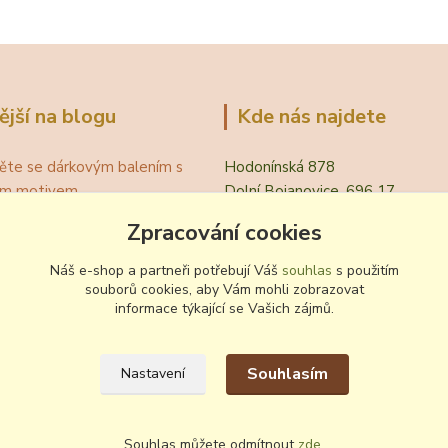
ější na blogu
Kde nás najdete
ěte se dárkovým balením s
Hodonínská 878
ním motivem
Dolní Bojanovice, 696 17
á teplota vína pro podávání
Zpracování cookies
evřít víno bez vývrtky?
.
Náš e-shop a partneři potřebují Váš
souhlas
s použitím
 zvyklosti pití vína
souborů cookies, aby Vám mohli zobrazovat
informace týkající se Vašich zájmů.
ování a nalévání vína
Souhlasím
Nastavení
Souhlas můžete odmítnout
zde
.