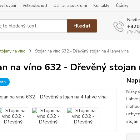
ravírování
Velkoobchod
Ochrana soukromí
Kontakty
Články
Nevíte
Hledat
+420
(Po-Pá
tojany na víno
Stojan na víno 632 - Dřevěný stojan na 4 lahve vína
an na víno 632 - Dřevěný stojan 
Napu
otiv
Nízký 
Lahve j
mohou 
uchyce
stojan 