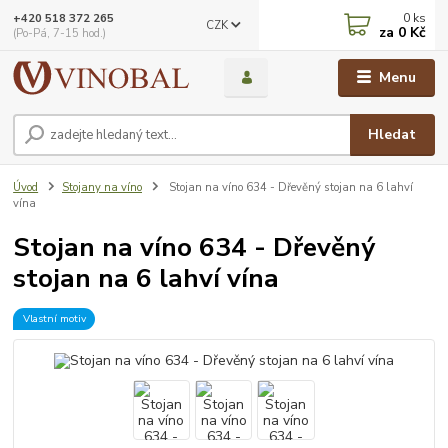
0
ks
+420 518 372 265
CZK
za
0 Kč
(Po-Pá, 7-15 hod.)
Menu
Hledat
Úvod
Stojany na víno
Stojan na víno 634 - Dřevěný stojan na 6 lahví
vína
Stojan na víno 634 - Dřevěný
stojan na 6 lahví vína
Vlastní motiv