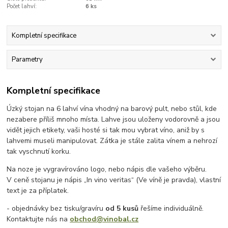
Počet lahví:
6 ks
Kompletní specifikace
Parametry
Kompletní specifikace
Úzký stojan na 6 lahví vína vhodný na barový pult, nebo stůl, kde
nezabere příliš mnoho místa. Lahve jsou uloženy vodorovně a jsou
vidět jejich etikety, vaši hosté si tak mou vybrat víno, aniž by s
lahvemi museli manipulovat. Zátka je stále zalita vínem a nehrozí
tak vyschnutí korku.
Na noze je vygravírováno logo, nebo nápis dle vašeho výběru.
V ceně stojanu je nápis „In vino veritas“ (Ve víně je pravda), vlastní
text je za příplatek.
- objednávky bez tisku/gravíru
od 5 kusů
řešíme individuálně.
Kontaktujte nás na
obchod@vinobal.cz