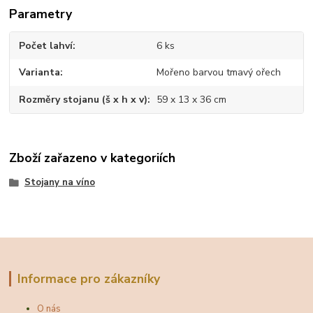
Parametry
Počet lahví
6 ks
Varianta
Mořeno barvou tmavý ořech
Rozměry stojanu (š x h x v)
59 x 13 x 36 cm
Zboží zařazeno v kategoriích
Stojany na víno
Informace pro zákazníky
O nás