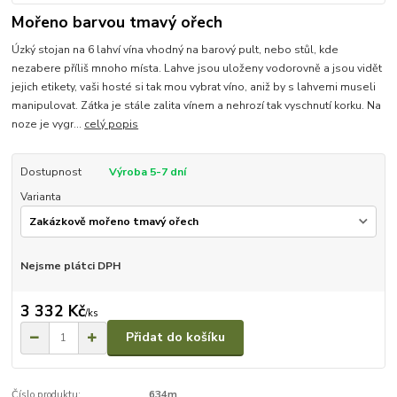
Mořeno barvou tmavý ořech
Úzký stojan na 6 lahví vína vhodný na barový pult, nebo stůl, kde
nezabere příliš mnoho místa. Lahve jsou uloženy vodorovně a jsou vidět
jejich etikety, vaši hosté si tak mou vybrat víno, aniž by s lahvemi museli
manipulovat. Zátka je stále zalita vínem a nehrozí tak vyschnutí korku. Na
noze je vygr...
celý popis
Dostupnost
Výroba 5-7 dní
Varianta
Nejsme plátci DPH
3 332 Kč
/
ks
Přidat do košíku
Číslo produktu:
634m