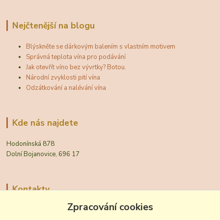
Nejčtenější na blogu
Blýskněte se dárkovým balením s vlastním motivem
Správná teplota vína pro podávání
Jak otevřít víno bez vývrtky? Botou.
Národní zvyklosti pití vína
Odzátkování a nalévání vína
Kde nás najdete
Hodonínská 878
Dolní Bojanovice, 696 17
Kontakty
Zpracování cookies
Zákaznická podpora Vinobal
+420 518 372 265