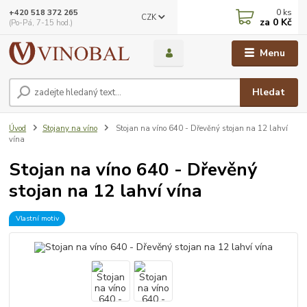
0
ks
+420 518 372 265
CZK
za
0 Kč
(Po-Pá, 7-15 hod.)
Menu
Hledat
Úvod
Stojany na víno
Stojan na víno 640 - Dřevěný stojan na 12 lahví
vína
Stojan na víno 640 - Dřevěný
stojan na 12 lahví vína
Vlastní motiv