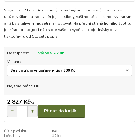
Stojan na 12 lahví vína vhodný na barový pult, nebo stůl. Lahve jsou
uloženy šikmo a jsou vidět jejich etikety, vaši hosté si tak mou vybrat víno,
aniž by s lahvemi museli manipulovat. Na přední straně horního šuplíku
je místo pro logo či nápis dle vašeho výběru. - objednávky bez
tisku/gravíru od 5 ...
celý popis
Dostupnost
Výroba 5-7 dní
Varianta
Nejsme plátci DPH
2 827 Kč
/
ks
Přidat do košíku
Číslo produktu:
640
Počet lahví:
12 ks