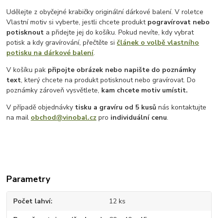
Udělejte z obyčejné krabičky originální dárkové balení. V roletce
Vlastní motiv si vyberte, jestli chcete produkt
pogravírovat nebo
potisknout
a přidejte jej do košíku. Pokud nevíte, kdy vybrat
potisk a kdy gravírování, přečtěte si
článek o volbě vlastního
potisku na dárkové balení
.
V košíku pak
připojte obrázek nebo napište do poznámky
text
, který chcete na produkt potisknout nebo gravírovat. Do
poznámky zároveň vysvětlete,
kam chcete motiv umístit.
V případě objednávky
tisku a gravíru
od 5 kusů
nás kontaktujte
na mail
obchod@vinobal.cz
pro
individuální cenu
.
Parametry
Počet lahví
12 ks