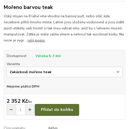
Mořeno barvou teak
Úzký stojan na 8 lahví vína vhodný na barový pult, nebo stůl, kde
nezabere příliš mnoho místa. Lahve jsou uloženy vodorovně a jsou vidět
jejich etikety, vaši hosté si tak mou vybrat víno, aniž by s lahvemi museli
manipulovat. Zátka je stále zalita vínem a nehrozí tak vyschnutí korku. Na
noze je vygr...
celý popis
Dostupnost
Výroba 5-7 dní
Varianta
Nejsme plátci DPH
2 352 Kč
/
ks
Přidat do košíku
Číslo produktu:
645m