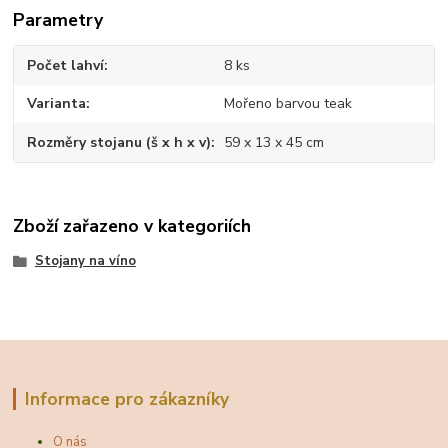
Parametry
Počet lahví
8 ks
Varianta
Mořeno barvou teak
Rozměry stojanu (š x h x v)
59 x 13 x 45 cm
Zboží zařazeno v kategoriích
Stojany na víno
Informace pro zákazníky
O nás