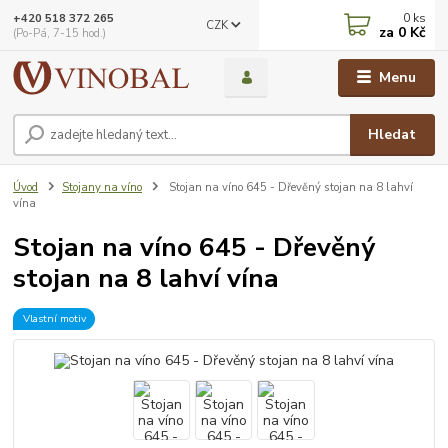
0
ks
+420 518 372 265
CZK
za
0 Kč
(Po-Pá, 7-15 hod.)
Menu
Hledat
Úvod
Stojany na víno
Stojan na víno 645 - Dřevěný stojan na 8 lahví
vína
Stojan na víno 645 - Dřevěný
stojan na 8 lahví vína
Vlastní motiv