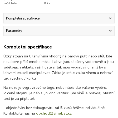
Počet lahví:
8 ks
Kompletní specifikace
Parametry
Kompletní specifikace
Úzký stojan na 8 lahví vína vhodný na barový pult, nebo stůl, kde
nezabere příliš mnoho místa. Lahve jsou uloženy vodorovně a jsou
vidět jejich etikety, vaši hosté si tak mou vybrat víno, aniž by s
lahvemi museli manipulovat. Zátka je stále zalita vínem a nehrozí
tak vyschnutí korku.
Na noze je vygravírováno logo, nebo nápis dle vašeho výběru.
V ceně stojanu je nápis „In vino veritas“ (Ve víně je pravda), vlastní
text je za příplatek.
- objednávky bez tisku/gravíru
od 5 kusů
řešíme individuálně.
Kontaktujte nás na
obchod@vinobal.cz