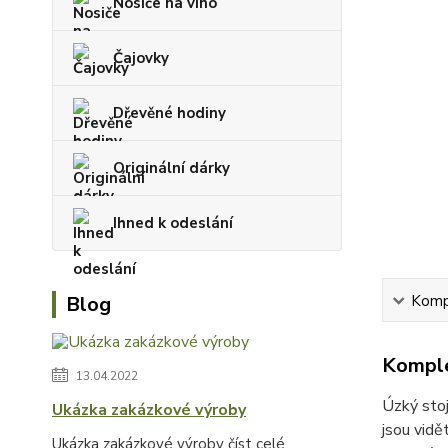
Nosiče na víno
Čajovky
Dřevěné hodiny
Originální dárky
Ihned k odeslání
Blog
Kompl
Komple
13.04.2022
Úzký stoj
Ukázka zakázkové výroby
jsou vidě
Ukázka zakázkové výroby
číst celé