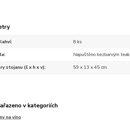
etry
lahví
8 ks
ta
Napuštěno bezbarvým teak
y stojanu (š x h x v)
59 x 13 x 45 cm
zařazeno v kategoriích
ny na víno