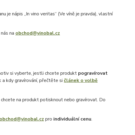
 je nápis „In vino veritas“ (Ve víně je pravda), vlastní
e nás na
obchod@vinobal.cz
otiv si vyberte, jestli chcete produkt
pogravírovat
k a kdy gravírování, přečtěte si
článek o volbě
ý chcete na produkt potisknout nebo gravírovat. Do
obchod@vinobal.cz
pro
individuální cenu
.