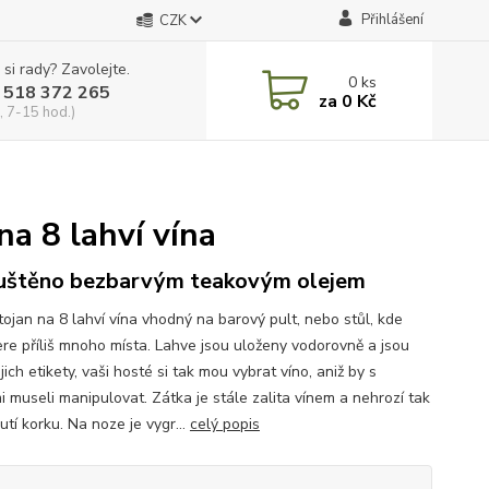
Přihlášení
CZK
 si rady? Zavolejte.
0
ks
 518 372 265
za
0 Kč
, 7-15 hod.)
na 8 lahví vína
štěno bezbarvým teakovým olejem
tojan na 8 lahví vína vhodný na barový pult, nebo stůl, kde
re příliš mnoho místa. Lahve jsou uloženy vodorovně a jsou
ejich etikety, vaši hosté si tak mou vybrat víno, aniž by s
i museli manipulovat. Zátka je stále zalita vínem a nehrozí tak
tí korku. Na noze je vygr...
celý popis