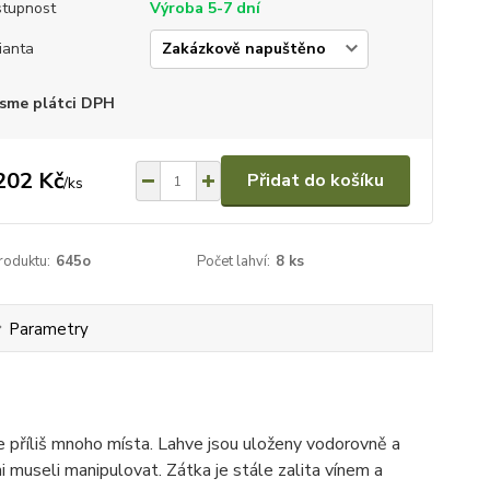
tupnost
Výroba 5-7 dní
ianta
sme plátci DPH
202 Kč
Přidat do košíku
/
ks
roduktu:
645o
Počet lahví:
8 ks
Parametry
e příliš mnoho místa. Lahve jsou uloženy vodorovně a
emi museli manipulovat. Zátka je stále zalita vínem a