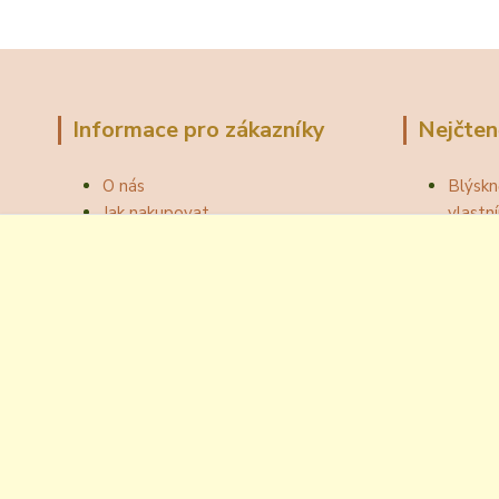
Informace pro zákazníky
Nejčten
O nás
Blýskn
Jak nakupovat
vlast
Obchodní podmínky
Správn
Fotogalerie
Jak ot
Velkoobchod
Botou
Kontakty
Národní
Blog
Odzátk