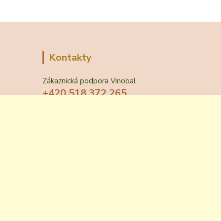
Kontakty
Zákaznická podpora Vinobal
+420 518 372 265
(Po-Pá, 7-15 hod.)
obchod@vinobal.cz
Vytvořeno na
Eshop-rychle.cz