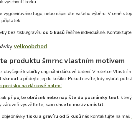
ak vyschnutí korku.
e vygravírováno logo, nebo nápis dle vašeho výběru. V ceně stojanu
 příplatek.
vky bez tisku/gravíru
od 5 kusů
řešíme individuálně. Kontaktujt
návky
velkoobchod
te produktu šmrnc vlastním motivem
z obyčejné krabičky originální dárkové balení. V roletce Vlastní m
tisknout
a přidejte jej do košíku. Pokud nevíte, kdy vybrat potis
o potisku na dárkové balení
.
 pak
připojte obrázek nebo napište do poznámky text
, kter
 zároveň vysvětlete,
kam chcete motiv umístit.
ě objednávky
tisku a gravíru
od 5 kusů
nás kontaktujte na mail