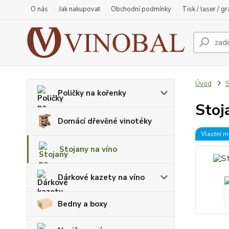
O nás
Jak nakupovat
Obchodní podmínky
Tisk / laser / g
Úvod
S
Poličky na kořenky
Stoj
Domácí dřevěné vinotéky
Vlastní m
Stojany na víno
Dárkové kazety na víno
Bedny a boxy