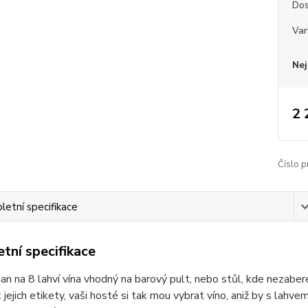
Dos
Var
Nej
2 
Číslo p
etní specifikace
tní specifikace
an na 8 lahví vína vhodný na barový pult, nebo stůl, kde nezaber
t jejich etikety, vaši hosté si tak mou vybrat víno, aniž by s lahv