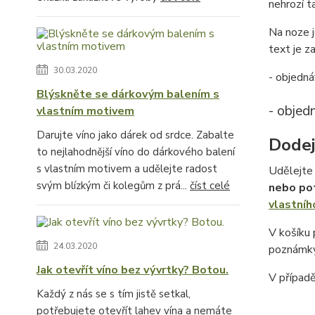
nehrozí t
Na noze j
text je za
30.03.2020
- objedná
Blýskněte se dárkovým balením s
- objed
vlastním motivem
Darujte víno jako dárek od srdce. Zabalte
Dodej
to nejlahodnější víno do dárkového balení
s vlastním motivem a udělejte radost
Udělejte 
svým blízkým či kolegům z prá...
číst celé
nebo po
vlastníh
V košíku
24.03.2020
poznámky
Jak otevřít víno bez vývrtky? Botou.
V případ
Každý z nás se s tím jistě setkal,
potřebujete otevřít lahev vína a nemáte