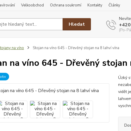
ravírování
Velkoobchod
Ochrana soukromí
Kontakty
Články
Nevíte
Hledat
+420
(Po-Pá
tojany na víno
Stojan na víno 645 - Dřevěný stojan na 8 lahví vína
an na víno 645 - Dřevěný stojan 
otiv
Úzký s
nezabe
vidět j
lahvem
vyschnu
Dos