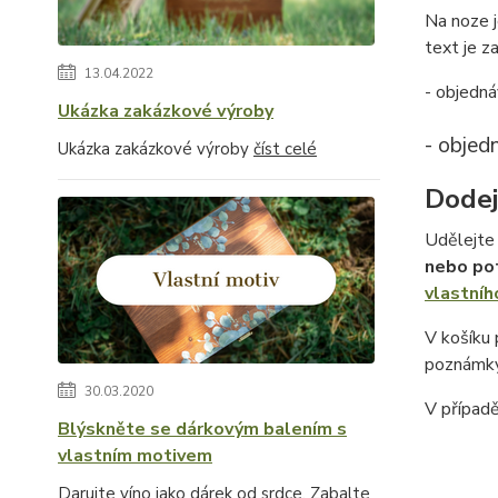
Na noze j
text je za
13.04.2022
- objedná
Ukázka zakázkové výroby
- objed
Ukázka zakázkové výroby
číst celé
Dodej
Udělejte 
nebo po
vlastníh
V košíku
poznámky
30.03.2020
V případ
Blýskněte se dárkovým balením s
vlastním motivem
Darujte víno jako dárek od srdce. Zabalte