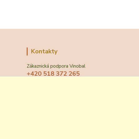
Kontakty
Zákaznická podpora Vinobal
+420 518 372 265
(Po-Pá, 7-15 hod.)
obchod@vinobal.cz