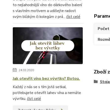
to nejlahodnější víno do dárkového balení
s vlastním motivem a udělejte radost
Param
svým blízkým či kolegům z prá...
číst celé
Počet 
Rozměr
24.03.2020
Zboží 
Jak otevřít víno bez vývrtky? Botou.
Stoja
Každý z nás se s tím jistě setkal,
potřebujete otevřít lahev vína a nemáte
vývrtku.
číst celé