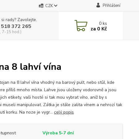
Přihlášení
CZK
 si rady? Zavolejte.
0
ks
 518 372 265
za
0 Kč
, 7-15 hod.)
na 8 lahví vína
tojan na 8 lahví vína vhodný na barový pult, nebo stůl, kde
re příliš mnoho místa. Lahve jsou uloženy vodorovně a jsou
ejich etikety, vaši hosté si tak mou vybrat víno, aniž by s
i museli manipulovat. Zátka je stále zalita vínem a nehrozí tak
tí korku. Na noze je vygr...
celý popis
tupnost
Výroba 5-7 dní