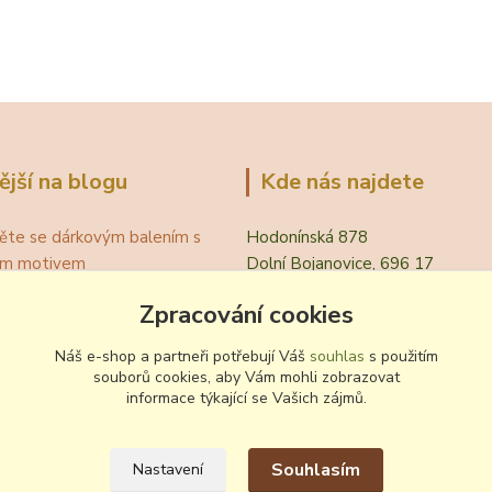
ější na blogu
Kde nás najdete
ěte se dárkovým balením s
Hodonínská 878
ním motivem
Dolní Bojanovice, 696 17
á teplota vína pro podávání
Zpracování cookies
evřít víno bez vývrtky?
.
Náš e-shop a partneři potřebují Váš
souhlas
s použitím
 zvyklosti pití vína
souborů cookies, aby Vám mohli zobrazovat
ování a nalévání vína
informace týkající se Vašich zájmů.
Souhlasím
Nastavení