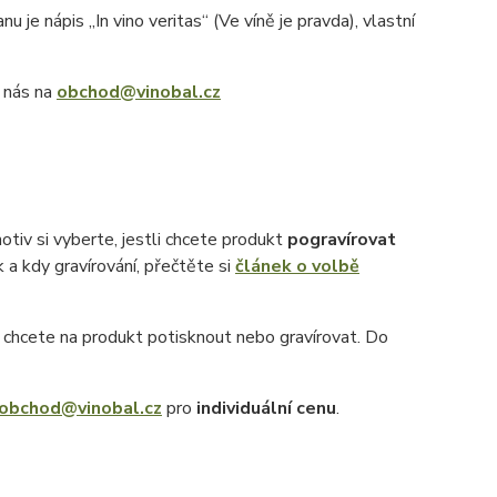
 je nápis „In vino veritas“ (Ve víně je pravda), vlastní
e nás na
obchod@vinobal.cz
otiv si vyberte, jestli chcete produkt
pogravírovat
k a kdy gravírování, přečtěte si
článek o volbě
ý chcete na produkt potisknout nebo gravírovat. Do
obchod@vinobal.cz
pro
individuální cenu
.