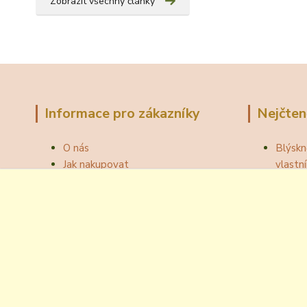
Zobrazit všechny články
Informace pro zákazníky
Nejčten
O nás
Blýskn
Jak nakupovat
vlast
Obchodní podmínky
Správn
Fotogalerie
Jak ot
Velkoobchod
Botou
Kontakty
Národní
Blog
Odzátk