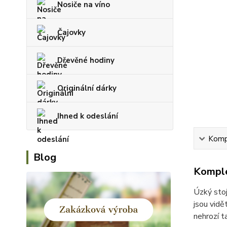
Nosiče na víno
Čajovky
Dřevěné hodiny
Originální dárky
Ihned k odeslání
Kompl
Blog
Komple
Úzký stoj
jsou vidě
nehrozí t