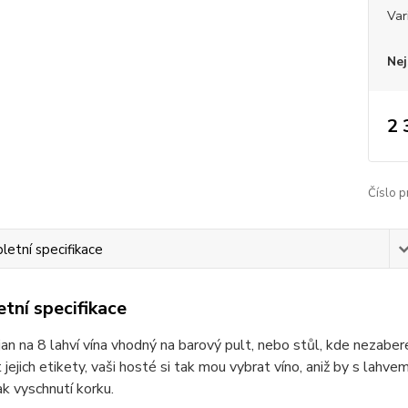
Var
Nej
2 
Číslo p
etní specifikace
tní specifikace
an na 8 lahví vína vhodný na barový pult, nebo stůl, kde nezaber
t jejich etikety, vaši hosté si tak mou vybrat víno, aniž by s lahv
ak vyschnutí korku.