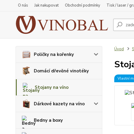
O nás
Jak nakupovat
Obchodní podmínky
Tisk / laser / g
Úvod
S
Poličky na kořenky
Stoj
Domácí dřevěné vinotéky
Vlastní m
Stojany na víno
Dárkové kazety na víno
Bedny a boxy