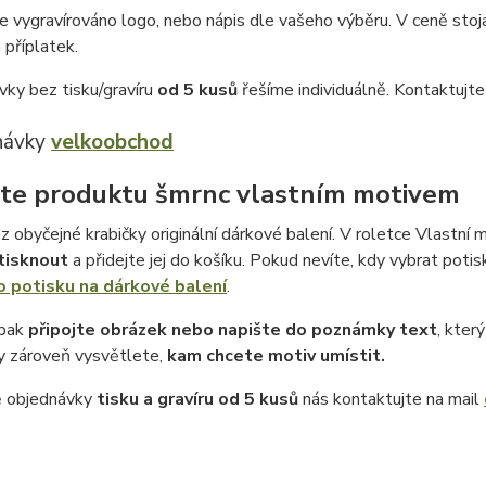
e vygravírováno logo, nebo nápis dle vašeho výběru. V ceně stojanu
 příplatek.
vky bez tisku/gravíru
od 5 kusů
řešíme individuálně. Kontaktujt
návky
velkoobchod
te produktu šmrnc vlastním motivem
z obyčejné krabičky originální dárkové balení. V roletce Vlastní m
tisknout
a přidejte jej do košíku. Pokud nevíte, kdy vybrat potis
o potisku na dárkové balení
.
 pak
připojte obrázek nebo napište do poznámky text
, kter
 zároveň vysvětlete,
kam chcete motiv umístit.
ě objednávky
tisku a gravíru
od 5 kusů
nás kontaktujte na mail