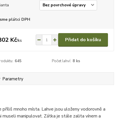
ianta
sme plátci DPH
302 Kč
Přidat do košíku
/
ks
roduktu:
645
Počet lahví:
8 ks
Parametry
e příliš mnoho místa. Lahve jsou uloženy vodorovně a
emi museli manipulovat. Zátka je stále zalita vínem a