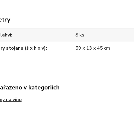
etry
lahví
8 ks
y stojanu (š x h x v)
59 x 13 x 45 cm
zařazeno v kategoriích
ny na víno