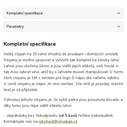
Kompletní specifikace
Parametry
Kompletní specifikace
Velký stojan na 30 lahví vhodný do prodejen i domácích vinoték.
Stojany je možno spojovat a vytvořit tak komplet na stovky lahví.
Lahve jsou uloženy šikmo a jsou vidět jejich etikety, vaši hosté si
tak mou vybrat víno, aniž by s lahvemi museli manipulovat. V horní
části stojanu je štít s místem pro logo či nápis dle vašeho výběru.
V ceně stojanu je nápis „In vino veritas“ (Ve víně je pravda), vlastní
text je za příplatek.
Výhodou tohoto stojanu je, že vyšší patra jsou posunuta dozadu a
díky tomu jsou lépe vidět etikety lahví.
- objednávky bez tisku/gravíru
od 5 kusů
řešíme individuálně.
Kontaktujte nás na
obchod@vinobal.cz