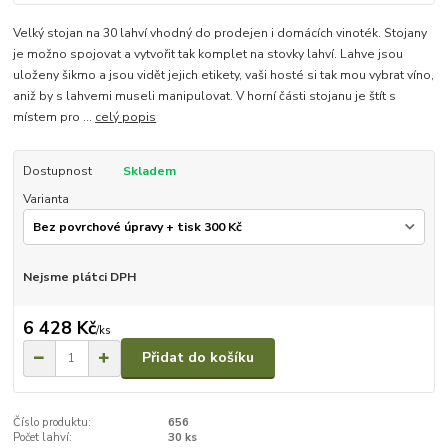
Velký stojan na 30 lahví vhodný do prodejen i domácích vinoték. Stojany
je možno spojovat a vytvořit tak komplet na stovky lahví. Lahve jsou
uloženy šikmo a jsou vidět jejich etikety, vaši hosté si tak mou vybrat víno,
aniž by s lahvemi museli manipulovat. V horní části stojanu je štít s
místem pro ...
celý popis
Dostupnost
Skladem
Varianta
Nejsme plátci DPH
6 428 Kč
/
ks
Přidat do košíku
Číslo produktu:
656
Počet lahví:
30 ks