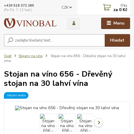
0
ks
+420 518 372 265
CZK
za
0 Kč
(Po-Pá, 7-15 hod.)
Menu
Hledat
Úvod
Stojany na víno
Stojan na víno 656 - Dřevěný stojan na 30 lahví
vína
Stojan na víno 656 - Dřevěný
stojan na 30 lahví vína
Vlastní motiv