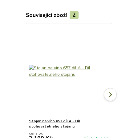
Související zboží
2
Stojan na víno 657 díl A - Díl
Stojan na vín
stohovatelného stojanu
stohovateln
cena od
cena od