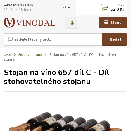
0
ks
+420 518 372 265
CZK
za
0 Kč
(Po-Pá, 7-15 hod.)
Menu
Hledat
Úvod
Stojany na víno
Stojan na víno 657 díl C - Díl stohovatelného
stojanu
Stojan na víno 657 díl C - Díl
stohovatelného stojanu