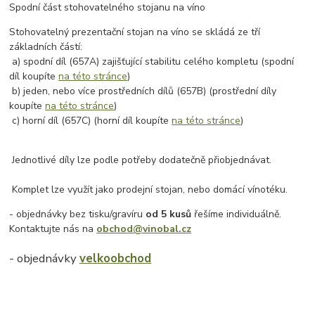
Spodní část stohovatelného stojanu na víno
Stohovatelný prezentační stojan na víno se skládá ze tří
základních částí:
a) spodní díl (657A) zajišťující stabilitu celého kompletu (spodní
díl koupíte
na této stránce
)
b) jeden, nebo více prostředních dílů (657B) (prostřední díly
koupíte
na této stránce
)
c) horní díl (657C) (horní díl koupíte
na této stránce
)
Jednotlivé díly lze podle potřeby dodatečně přiobjednávat.
Komplet lze využít jako prodejní stojan, nebo domácí vínotéku.
- objednávky bez tisku/gravíru
od 5 kusů
řešíme individuálně.
Kontaktujte nás na
obchod@vinobal.cz
- objednávky
velkoobchod