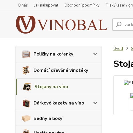
O nás
Jak nakupovat
Obchodní podmínky
Tisk / laser / g
Úvod
S
Poličky na kořenky
Stoj
Domácí dřevěné vinotéky
Stojany na víno
Dárkové kazety na víno
Bedny a boxy
Nosiče na víno