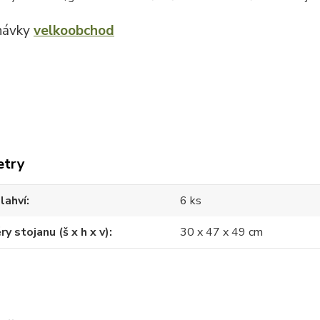
návky
velkoobchod
etry
lahví
6 ks
y stojanu (š x h x v)
30 x 47 x 49 cm