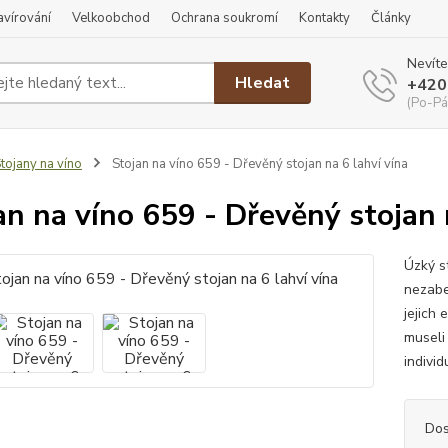
ravírování
Velkoobchod
Ochrana soukromí
Kontakty
Články
Nevíte
Hledat
+420
(Po-Pá
tojany na víno
Stojan na víno 659 - Dřevěný stojan na 6 lahví vína
an na víno 659 - Dřevěný stojan 
Úzký s
nezabe
jejich 
museli
individ
Dos