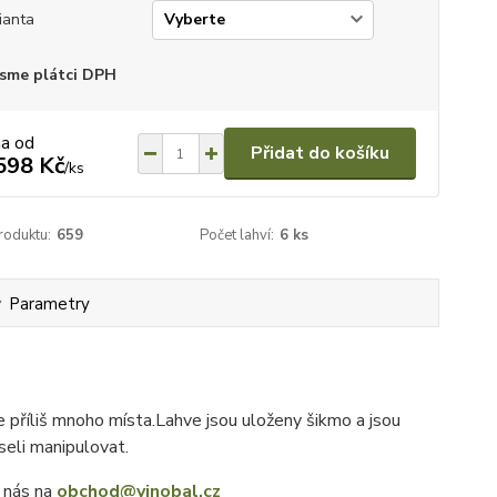
ianta
sme plátci DPH
na od
Přidat do košíku
598 Kč
/
ks
roduktu:
659
Počet lahví:
6 ks
Parametry
e příliš mnoho místa.Lahve jsou uloženy šikmo a jsou
useli manipulovat.
e nás na
obchod@vinobal.cz