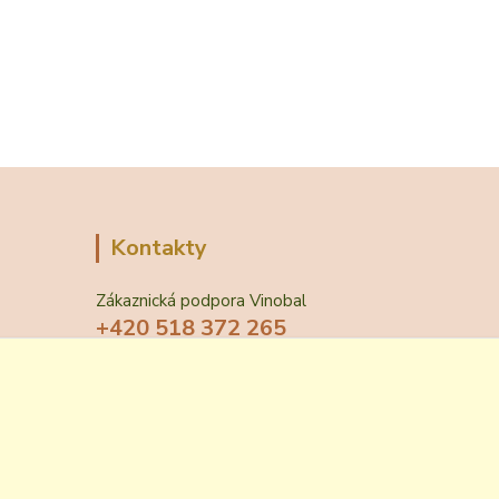
Kontakty
Zákaznická podpora Vinobal
+420 518 372 265
(Po-Pá, 7-15 hod.)
obchod@vinobal.cz