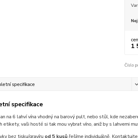
Var
Nej
ce
1 
Číslo p
etní specifikace
tní specifikace
an na 6 lahví vína vhodný na barový pult, nebo stůl, kde nezaber
ich etikety, vaši hosté si tak mou vybrat víno, aniž by s lahvemi m
vky bez tisku/gravíru
od 5 kusů
řešíme individuálně. Kontaktujt