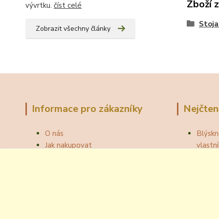
Zboží 
vývrtku.
číst celé
Stoja
Zobrazit všechny články
Informace pro zákazníky
Nejčten
O nás
Blýskn
Jak nakupovat
vlast
Obchodní podmínky
Správn
Fotogalerie
Jak ot
Velkoobchod
Botou
Kontakty
Národní
Blog
Odzátk