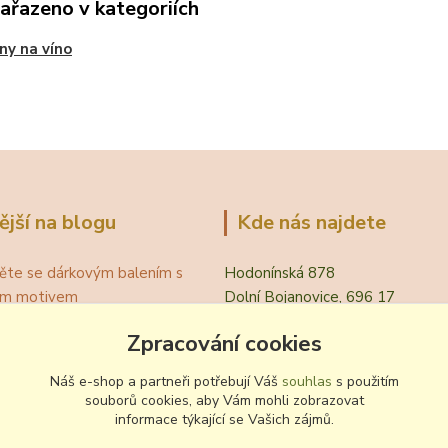
zařazeno v kategoriích
ny na víno
ější na blogu
Kde nás najdete
ěte se dárkovým balením s
Hodonínská 878
ním motivem
Dolní Bojanovice, 696 17
á teplota vína pro podávání
Zpracování cookies
evřít víno bez vývrtky?
.
Náš e-shop a partneři potřebují Váš
souhlas
s použitím
 zvyklosti pití vína
souborů cookies, aby Vám mohli zobrazovat
ování a nalévání vína
informace týkající se Vašich zájmů.