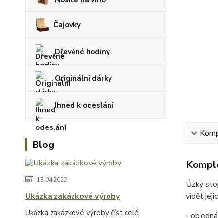
Čajovky
Dřevěné hodiny
Originální dárky
Ihned k odeslání
Kompl
Blog
Komple
13.04.2022
Úzký stoj
vidět jej
Ukázka zakázkové výroby
Ukázka zakázkové výroby
číst celé
- objedná