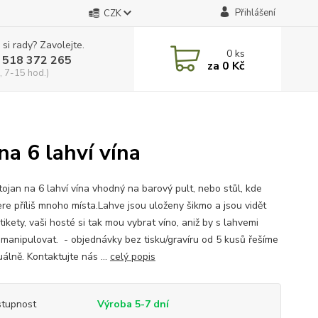
Přihlášení
CZK
 si rady? Zavolejte.
0
ks
 518 372 265
za
0 Kč
, 7-15 hod.)
na 6 lahví vína
tojan na 6 lahví vína vhodný na barový pult, nebo stůl, kde
re příliš mnoho místa.Lahve jsou uloženy šikmo a jsou vidět
etikety, vaši hosté si tak mou vybrat víno, aniž by s lahvemi
 manipulovat. - objednávky bez tisku/gravíru od 5 kusů řešíme
uálně. Kontaktujte nás ...
celý popis
tupnost
Výroba 5-7 dní