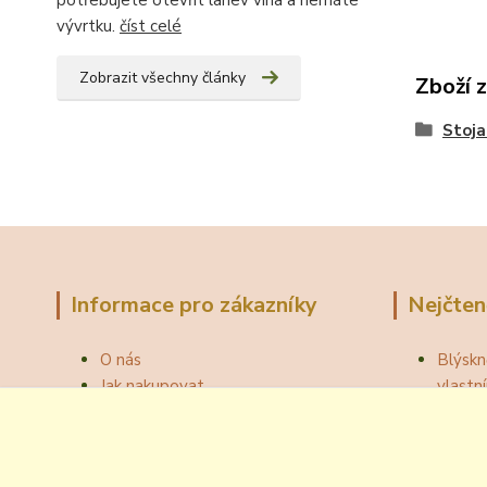
potřebujete otevřít lahev vína a nemáte
vývrtku.
číst celé
Zobrazit všechny články
Zboží 
Stoja
Informace pro zákazníky
Nejčten
O nás
Blýskn
Jak nakupovat
vlast
Obchodní podmínky
Správn
Fotogalerie
Jak ot
Velkoobchod
Botou