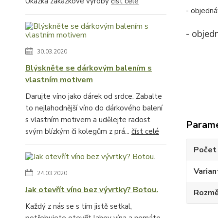
Ukázka zakázkové výroby
číst celé
- objedná
- objed
30.03.2020
Blýskněte se dárkovým balením s
vlastním motivem
Darujte víno jako dárek od srdce. Zabalte
to nejlahodnější víno do dárkového balení
s vlastním motivem a udělejte radost
Param
svým blízkým či kolegům z prá...
číst celé
Počet 
Varian
24.03.2020
Jak otevřít víno bez vývrtky? Botou.
Rozměr
Každý z nás se s tím jistě setkal,