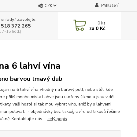
Přihlášení
CZK
 si rady? Zavolejte.
0
ks
 518 372 265
za
0 Kč
, 7-15 hod.)
na 6 lahví vína
no barvou tmavý dub
tojan na 6 lahví vína vhodný na barový pult, nebo stůl, kde
re příliš mnoho místa.Lahve jsou uloženy šikmo a jsou vidět
etikety, vaši hosté si tak mou vybrat víno, aniž by s lahvemi
 manipulovat. - objednávky bez tisku/gravíru od 5 kusů řešíme
uálně. Kontaktujte nás ...
celý popis