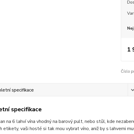
Dos
Var
Nej
1 
Číslo p
etní specifikace
tní specifikace
an na 6 lahví vína vhodný na barový pult, nebo stůl, kde nezaber
ich etikety, vaši hosté si tak mou vybrat víno, aniž by s lahvemi m