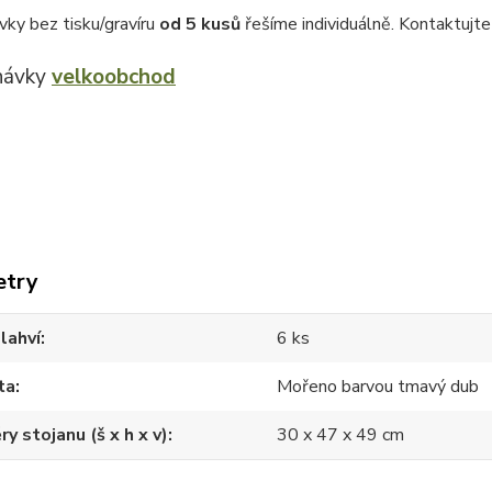
vky bez tisku/gravíru
od 5 kusů
řešíme individuálně. Kontaktujt
návky
velkoobchod
etry
lahví
6 ks
ta
Mořeno barvou tmavý dub
y stojanu (š x h x v)
30 x 47 x 49 cm