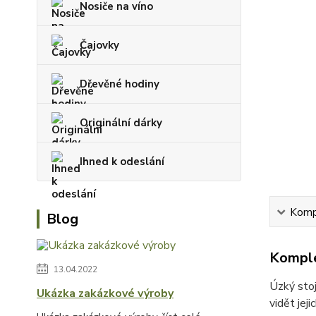
Nosiče na víno
Čajovky
Dřevěné hodiny
Originální dárky
Ihned k odeslání
Kompl
Blog
Komple
13.04.2022
Úzký stoj
Ukázka zakázkové výroby
vidět jej