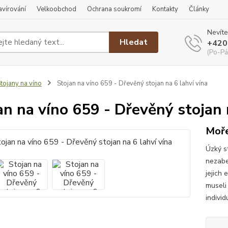
ravírování
Velkoobchod
Ochrana soukromí
Kontakty
Články
Nevíte
Hledat
+420
(Po-Pá
tojany na víno
Stojan na víno 659 - Dřevěný stojan na 6 lahví vína
an na víno 659 - Dřevěný stojan 
Moře
Úzký s
nezabe
jejich 
museli
individ