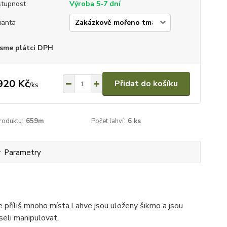
tupnost
Výroba 5-7 dní
ianta
sme plátci DPH
920 Kč
Přidat do košíku
/
ks
roduktu:
659m
Počet lahví:
6 ks
Parametry
e příliš mnoho místa.Lahve jsou uloženy šikmo a jsou
useli manipulovat.