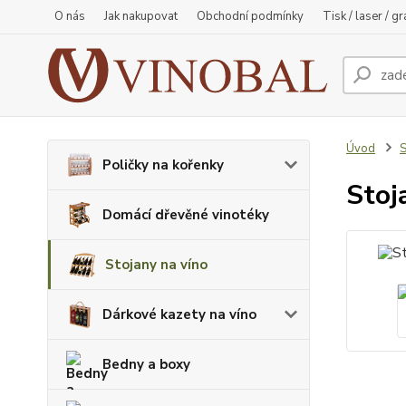
O nás
Jak nakupovat
Obchodní podmínky
Tisk / laser / g
Úvod
S
Poličky na kořenky
Stoj
Domácí dřevěné vinotéky
Stojany na víno
Dárkové kazety na víno
Bedny a boxy