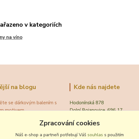
zařazeno v kategoriích
ny na víno
ější na blogu
Kde nás najdete
ěte se dárkovým balením s
Hodonínská 878
ním motivem
Dolní Bojanovice, 696 17
á teplota vína pro podávání
Zpracování cookies
evřít víno bez vývrtky?
.
Náš e-shop a partneři potřebují Váš
souhlas
s použitím