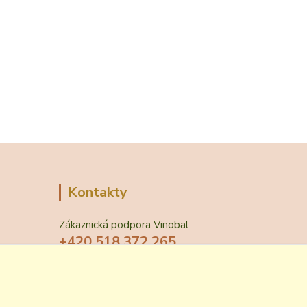
Kontakty
Zákaznická podpora Vinobal
+420 518 372 265
(Po-Pá, 7-15 hod.)
obchod@vinobal.cz