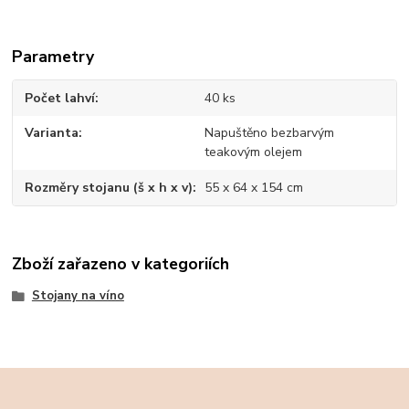
Parametry
Počet lahví
40 ks
Varianta
Napuštěno bezbarvým
teakovým olejem
Rozměry stojanu (š x h x v)
55 x 64 x 154 cm
Zboží zařazeno v kategoriích
Stojany na víno