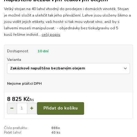
Velký stojan na 40 lahví vhodný do prodejen i domácích vinoték. Stojan
je možné složit a ulehčit tak jeho převážení. Lahve jsou uloženy šikmo a
jsou vidět jejich etikety, vaši hosté si tak mou vybrat víno, aniž by s
lahvemi museli manipulovat. - objednávky bez tisku/gravíru od 5
kusů řešíme individ...
celý popis
Dostupnost
10 dní
Varianta
Nejsme plátci DPH
8 825 Kč
/
ks
Přidat do košíku
Číslo produktu:
666o
Počet lahví:
40 ks