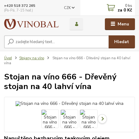
0
ks
+420 518 372 265
CZK
za
0 Kč
(Po-Pá, 7-15 hod.)
Menu
Hledat
Úvod
Stojany na víno
Stojan na víno 666 - Dřevěný stojan na 40 lahví
vína
Stojan na víno 666 - Dřevěný
stojan na 40 lahví vína
Napuštěno bezbarvým teakovým olejem