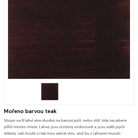
Mořeno barvou teak
Stojan na 8 lahví vína vhodný na barový pult, nebo stůl, kde nezabere
příliš mnoho místa. Lahve jsou uloženy vodorovně a jsou vidět jejich
etikety, vaši hosté si tak mou vybrat víno, aniž by s lahvemi museli