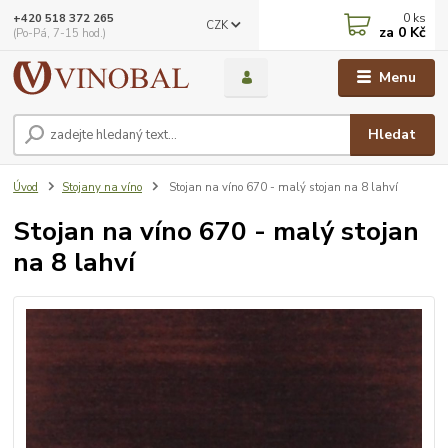
0
ks
+420 518 372 265
CZK
za
0 Kč
(Po-Pá, 7-15 hod.)
Menu
Hledat
Úvod
Stojany na víno
Stojan na víno 670 - malý stojan na 8 lahví
Stojan na víno 670 - malý stojan
na 8 lahví