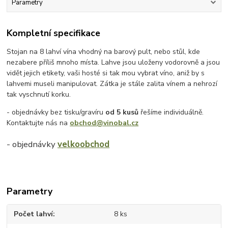
Parametry
Kompletní specifikace
Stojan na 8 lahví vína vhodný na barový pult, nebo stůl, kde
nezabere příliš mnoho místa. Lahve jsou uloženy vodorovně a jsou
vidět jejich etikety, vaši hosté si tak mou vybrat víno, aniž by s
lahvemi museli manipulovat. Zátka je stále zalita vínem a nehrozí
tak vyschnutí korku.
- objednávky bez tisku/gravíru
od 5 kusů
řešíme individuálně.
Kontaktujte nás na
obchod@vinobal.cz
- objednávky
velkoobchod
Parametry
Počet lahví
8 ks