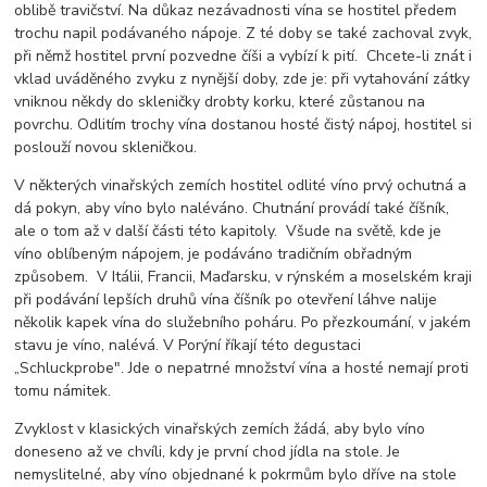
oblibě travičství. Na důkaz nezávadnosti vína se hostitel předem
trochu napil podávaného nápoje. Z té doby se také zachoval zvyk,
při němž hostitel první pozvedne číši a vybízí k pití. Chcete-li znát i
vklad uváděného zvyku z nynější doby, zde je: při vytahování zátky
vniknou někdy do skleničky drobty korku, které zůstanou na
povrchu. Odlitím trochy vína dostanou hosté čistý nápoj, hostitel si
poslouží novou skleničkou.
V některých vinařských zemích hostitel odlité víno prvý ochutná a
dá pokyn, aby víno bylo naléváno. Chutnání provádí také číšník,
ale o tom až v další části této kapitoly. Všude na světě, kde je
víno oblíbeným nápojem, je podáváno tradičním obřadným
způsobem. V Itálii, Francii, Maďarsku, v rýnském a moselském kraji
při podávání lepších druhů vína číšník po otevření láhve nalije
několik kapek vína do služebního poháru. Po přezkoumání, v jakém
stavu je víno, nalévá. V Porýní říkají této degustaci
„Schluckprobe". Jde o nepatrné množství vína a hosté nemají proti
tomu námitek.
Zvyklost v klasických vinařských zemích žádá, aby bylo víno
doneseno až ve chvíli, kdy je první chod jídla na stole. Je
nemyslitelné, aby víno objednané k pokrmům bylo dříve na stole