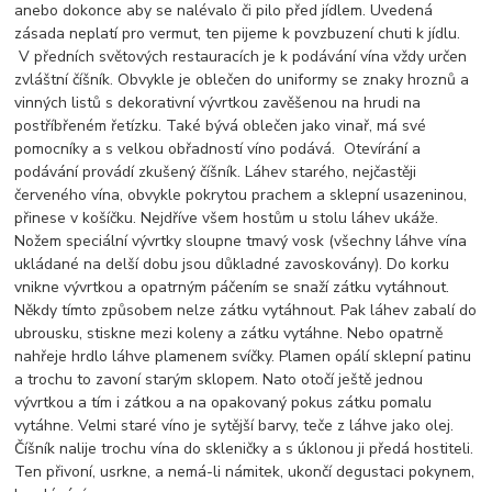
anebo dokonce aby se nalévalo či pilo před jídlem. Uvedená
zásada neplatí pro vermut, ten pijeme k povzbuzení chuti k jídlu.
V předních světových restauracích je k podávání vína vždy určen
zvláštní číšník. Obvykle je oblečen do uniformy se znaky hroznů a
vinných listů s dekorativní vývrtkou zavěšenou na hrudi na
postříbřeném řetízku. Také bývá oblečen jako vinař, má své
pomocníky a s velkou obřadností víno podává. Otevírání a
podávání provádí zkušený číšník. Láhev starého, nejčastěji
červeného vína, obvykle pokrytou prachem a sklepní usazeninou,
přinese v košíčku. Nejdříve všem hostům u stolu láhev ukáže.
Nožem speciální vývrtky sloupne tmavý vosk (všechny láhve vína
ukládané na delší dobu jsou důkladné zavoskovány). Do korku
vnikne vývrtkou a opatrným páčením se snaží zátku vytáhnout.
Někdy tímto způsobem nelze zátku vytáhnout. Pak láhev zabalí do
ubrousku, stiskne mezi koleny a zátku vytáhne. Nebo opatrně
nahřeje hrdlo láhve plamenem svíčky. Plamen opálí sklepní patinu
a trochu to zavoní starým sklopem. Nato otočí ještě jednou
vývrtkou a tím i zátkou a na opakovaný pokus zátku pomalu
vytáhne. Velmi staré víno je sytější barvy, teče z láhve jako olej.
Číšník nalije trochu vína do skleničky a s úklonou ji předá hostiteli.
Ten přivoní, usrkne, a nemá-li námitek, ukončí degustaci pokynem,