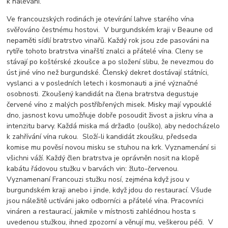
k nalévání.
Ve francouzských rodinách je otevírání lahve starého vína
svěřováno čestnému hostovi. V burgundském kraji v Beaune od
nepaměti sídlí bratrstvo vinařů. Každý rok jsou zde pasováni na
rytíře tohoto bratrstva vinařští znalci a přátelé vína. Cleny se
stávají po koštérské zkoušce a po složení slibu, že nevezmou do
úst jiné víno než burgundské. Členský dekret dostávají státníci,
vyslanci a v posledních letech i kosmonauti a jiné význačné
osobnosti. Zkoušený kandidát na člena bratrstva degustuje
červené víno z malých postříbřených misek. Misky mají vypouklé
dno, jasnost kovu umožňuje dobře posoudit živost a jiskru vína a
intenzitu barvy. Každá miska má držadlo (ouško), aby nedocházelo
k zahřívání vína rukou. Složí-li kandidát zkoušku, předseda
komise mu pověsí novou misku se stuhou na krk. Vyznamenání si
všichni váží. Každý člen bratrstva je oprávněn nosit na klopě
kabátu řádovou stužku v barvách vin: žluto-červenou.
Vyznamenaní Francouzi stužku nosí, zejména když jsou v
burgundském kraji anebo i jinde, když jdou do restaurací. Všude
jsou náležitě uctíváni jako odborníci a přátelé vína. Pracovníci
vináren a restaurací, jakmile v místnosti zahlédnou hosta s
uvedenou stužkou, ihned zpozorní a věnují mu, veškerou péči. V