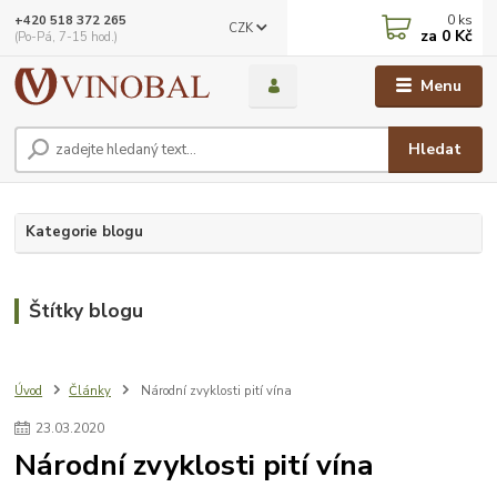
0
ks
+420 518 372 265
CZK
za
0 Kč
(Po-Pá, 7-15 hod.)
Menu
Hledat
Kategorie blogu
Štítky blogu
Úvod
Články
Národní zvyklosti pití vína
23
.
03
.
2020
Národní zvyklosti pití vína