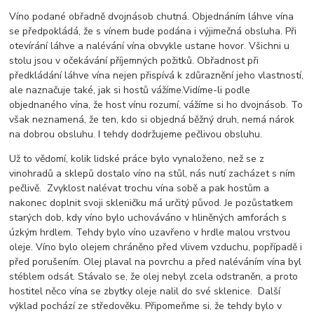
Víno podané obřadně dvojnásob chutná. Objednáním láhve vína
se předpokládá, že s vínem bude podána i výjimečná obsluha. Při
otevírání láhve a nalévání vína obvykle ustane hovor. Všichni u
stolu jsou v očekávání příjemných požitků. Obřadnost při
předkládání láhve vína nejen přispívá k zdůraznění jeho vlastností,
ale naznačuje také, jak si hostů vážíme.Vidíme-li podle
objednaného vína, že host vínu rozumí, vážíme si ho dvojnásob. To
však neznamená, že ten, kdo si objedná běžný druh, nemá nárok
na dobrou obsluhu. I tehdy dodržujeme pečlivou obsluhu.
Už to vědomí, kolik lidské práce bylo vynaloženo, než se z
vinohradů a sklepů dostalo víno na stůl, nás nutí zacházet s ním
pečlivě. Zvyklost nalévat trochu vína sobě a pak hostům a
nakonec doplnit svoji skleničku má určitý původ. Je pozůstatkem
starých dob, kdy víno bylo uchováváno v hliněných amforách s
úzkým hrdlem. Tehdy bylo víno uzavřeno v hrdle malou vrstvou
oleje. Víno bylo olejem chráněno před vlivem vzduchu, popřípadě i
před porušením. Olej plaval na povrchu a před naléváním vína byl
stéblem odsát. Stávalo se, že olej nebyl zcela odstraněn, a proto
hostitel něco vína se zbytky oleje nalil do své sklenice. Další
výklad pochází ze středověku. Připomeňme si, že tehdy bylo v