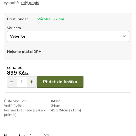
výsadbě.
celý popis
Dostupnost
Výroba 5-7 dní
Varianta
Nejsme plátci DPH
cena od
899 Kč
/
ks
Přidat do košíku
Číslo produktu:
K41P
Vnitřní výška:
24cm
Rozměr květináče (výška x
41 x 24cm (21cm)
průměr):