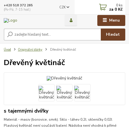
0
ks
+420 518 372 265
CZK
za
0 Kč
(Po-Pá, 7-15 hod.)
Menu
Hledat
Úvod
Originální dárky
Dřevěný květináč
Dřevěný květináč
s tajemnými dvířky
Materiál - masiv (borovice, smrk). Sklo - láhev 0,2l; skleničky 0,02l
Plastový květináč není součástí balení. Nádoba není vhodná k přímé