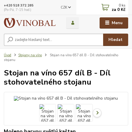
0
ks
+420 518 372 265
CZK
za
0 Kč
(Po-Pá, 7-15 hod.)
Menu
Hledat
Úvod
Stojany na víno
Stojan na víno 657 díl B - Díl stohovatelného
stojanu
Stojan na víno 657 díl B - Díl
stohovatelného stojanu
Mořeno barvou světlý kaštan