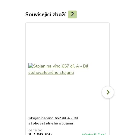
Související zboží
2
Stojan na víno 657 díl A - Díl
Stojan na vín
stohovatelného stojanu
stohovateln
cena od
cena od