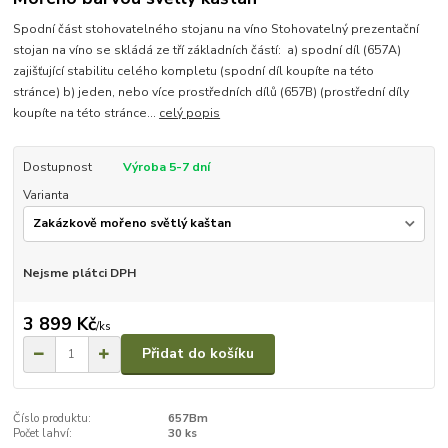
Spodní část stohovatelného stojanu na víno Stohovatelný prezentační
stojan na víno se skládá ze tří základních částí: a) spodní díl (657A)
zajišťující stabilitu celého kompletu (spodní díl koupíte na této
stránce) b) jeden, nebo více prostředních dílů (657B) (prostřední díly
koupíte na této stránce...
celý popis
Dostupnost
Výroba 5-7 dní
Varianta
Nejsme plátci DPH
3 899 Kč
/
ks
Přidat do košíku
Číslo produktu:
657Bm
Počet lahví:
30 ks