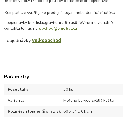
Jednotlivé díly lze podle potřeby dodatečně přiobjednávat.
Komplet lze využít jako prodejní stojan, nebo domácí vínotéku.
- objednávky bez tisku/gravíru
od 5 kusů
řešíme individuálně.
Kontaktujte nás na
obchod@vinobal.cz
- objednávky
velkoobchod
Parametry
Počet lahví
30 ks
Varianta
Mořeno barvou světlý kaštan
Rozměry stojanu (š x h x v)
60 x 34 x 61 cm