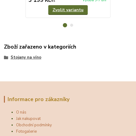
3 199 Kč
928 Kč
Výroba 5-7 dní
/
ks
/
ks
Zvolit variantu
Zboží zařazeno v kategoriích
Stojany na víno
Informace pro zákazníky
O nás
Jak nakupovat
Obchodní podmínky
Fotogalerie