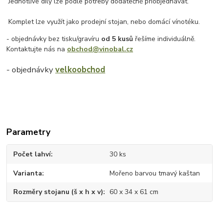
Jednotlivé díly lze podle potřeby dodatečně přiobjednávat.
Komplet lze využít jako prodejní stojan, nebo domácí vínotéku.
- objednávky bez tisku/gravíru
od 5 kusů
řešíme individuálně.
Kontaktujte nás na
obchod@vinobal.cz
- objednávky
velkoobchod
Parametry
Počet lahví
30 ks
Varianta
Mořeno barvou tmavý kaštan
Rozměry stojanu (š x h x v)
60 x 34 x 61 cm