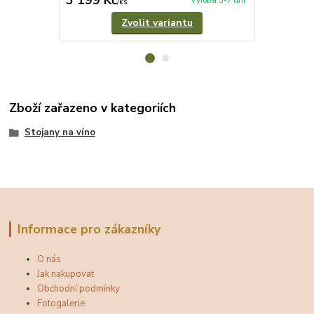
3 199 Kč
928 Kč
Výroba 5-7 dní
/
ks
/
ks
Zvolit variantu
Zboží zařazeno v kategoriích
Stojany na víno
Informace pro zákazníky
O nás
Jak nakupovat
Obchodní podmínky
Fotogalerie