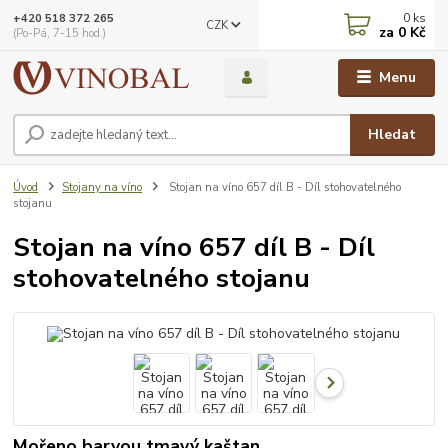
0
ks
+420 518 372 265
CZK
za
0 Kč
(Po-Pá, 7-15 hod.)
Menu
Hledat
Úvod
Stojany na víno
Stojan na víno 657 díl B - Díl stohovatelného
stojanu
Stojan na víno 657 díl B - Díl
stohovatelného stojanu
Mořeno barvou tmavý kaštan