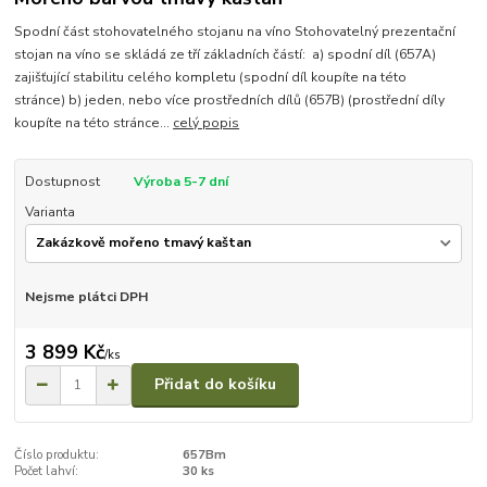
Spodní část stohovatelného stojanu na víno Stohovatelný prezentační
stojan na víno se skládá ze tří základních částí: a) spodní díl (657A)
zajišťující stabilitu celého kompletu (spodní díl koupíte na této
stránce) b) jeden, nebo více prostředních dílů (657B) (prostřední díly
koupíte na této stránce...
celý popis
Dostupnost
Výroba 5-7 dní
Varianta
Nejsme plátci DPH
3 899 Kč
/
ks
Přidat do košíku
Číslo produktu:
657Bm
Počet lahví:
30 ks